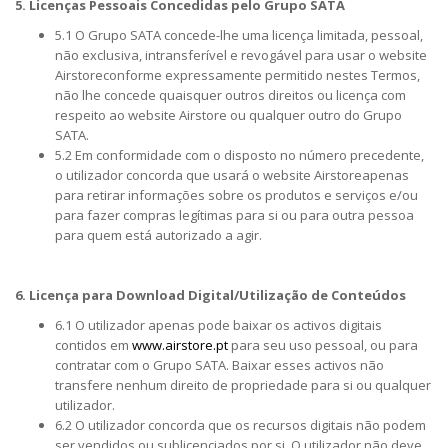
5. Licenças Pessoais Concedidas pelo Grupo SATA
5.1 O Grupo SATA concede-lhe uma licença limitada, pessoal,
não exclusiva, intransferível e revogável para usar o website
Airstoreconforme expressamente permitido nestes Termos,
não lhe concede quaisquer outros direitos ou licença com
respeito ao website Airstore ou qualquer outro do Grupo
SATA.
5.2 Em conformidade com o disposto no número precedente,
o utilizador concorda que usará o website Airstoreapenas
para retirar informações sobre os produtos e serviços e/ou
para fazer compras legítimas para si ou para outra pessoa
para quem está autorizado a agir.
6. Licença para Download Digital/Utilização de Conteúdos
6.1 O utilizador apenas pode baixar os activos digitais
contidos em
www.airstore.pt
para seu uso pessoal, ou para
contratar com o Grupo SATA. Baixar esses activos não
transfere nenhum direito de propriedade para si ou qualquer
utilizador.
6.2 O utilizador concorda que os recursos digitais não podem
ser vendidos ou sublicenciados por si. O utilizador não deve