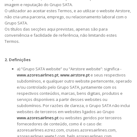
imagem e reputação do Grupo SATA.
O utilizador ao aceitar estes Termos, e ao utilizar o website Airstore,
não cria uma parceria, emprego, ou relacionamento laboral com o
Grupo SATA.
Os títulos das secções aqui previstas, apenas são para
conveniência e facilidade de referência, não limitando estes
Termos.
2. Definições
a) “Grupo SATA website” ou “Airstore website”: significa -
www.azoresairlines.pt
,
www.airstore.pt
e seus respectivos
subdomínios, e qualquer outro website pertencente, operado
e/ou controlado pelo Grupo SATA, juntamente com os
respectivos conteúdos, marcas, bens digitais, produtos e
serviços disponíveis a partir desses websites ou
subdomínios. Por razões de clareza, o Grupo SATA não inclui
websites de terceiros em websites ligados ao Grupo
www.azoresairlines.pt
ou websites geridos por terceiros
fornecedores de conteúdo, como é o caso de:
azoresairlines.ezrez.com, cruises.azoresairlines.com,
azoresairlines.wwte1.com, help.azoresairlines.com,