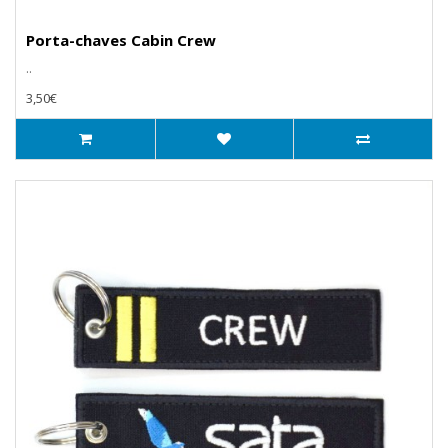
Porta-chaves Cabin Crew
..
3,50€