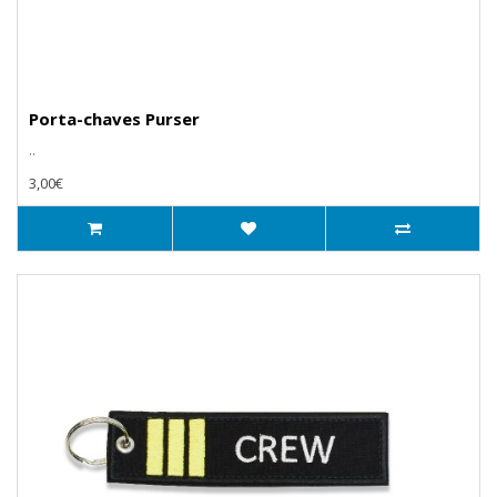
Porta-chaves Purser
..
3,00€