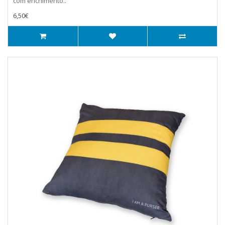
com enchimento..
6,50€