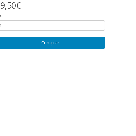
9,50€
td
Comprar