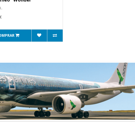
..
€
OMPRAR