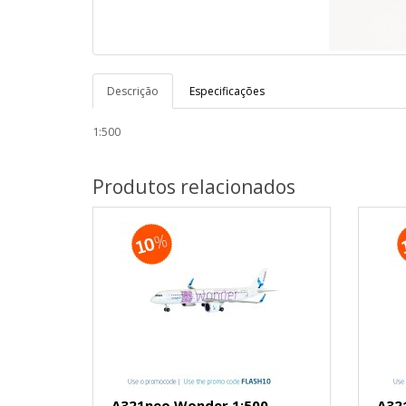
Descrição
Especificações
1:500
Produtos relacionados
A321neo Wonder 1:500
A32