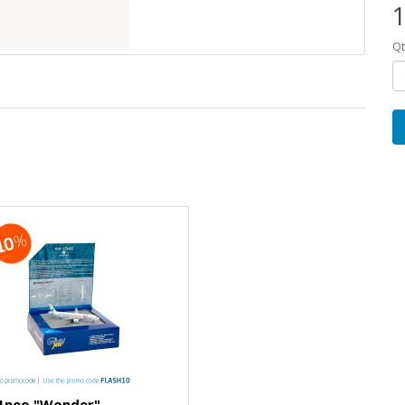
1
Q
1neo "Wonder"