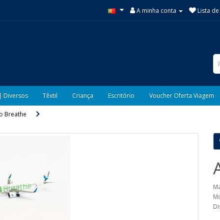
A minha conta
Lista de
| Diversos
Têxtil
Criança
Escritório
Voucher Oferta Viagem
o Breathe
Ma
Mo
Di