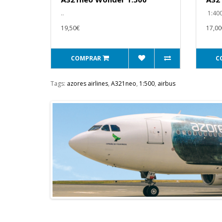
..
1:400
19,50€
17,00
COMPRAR
C
Tags:
azores airlines
,
A321neo
,
1:500
,
airbus