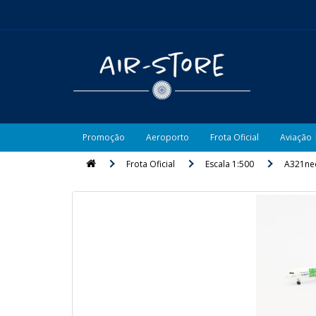
Promoção
Aeroporto
Frota Oficial
Aviação 
Frota Oficial
Escala 1:500
A321ne