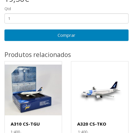
Qtd
Comprar
Produtos relacionados
A310 CS-TGU
A320 CS-TKO
1:400..
1:400..