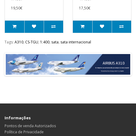
19,50€
17,50€
Tags:
A310
,
CS-TGU
,
1:400
,
sata
,
sata internacional
Informações
Pontos de venda Autorizados
Política de Privacidade