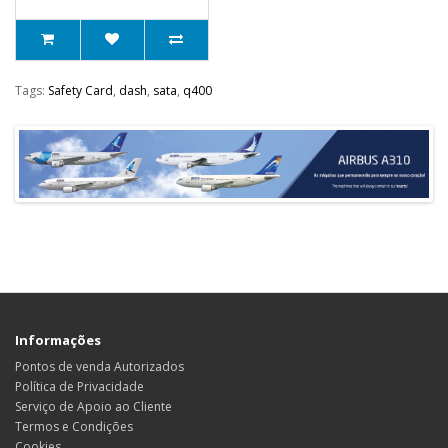
Tags:
Safety Card
,
dash
,
sata
,
q400
Informações
Pontos de venda Autorizados
Política de Privacidade
Serviço de Apoio ao Cliente
Termos e Condições
Cookies