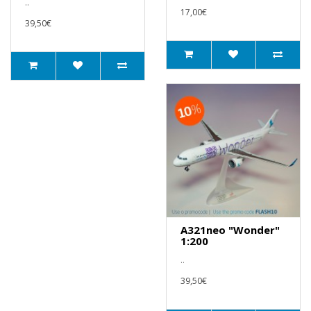
..
17,00€
39,50€
A321neo "Wonder"
1:200
..
39,50€