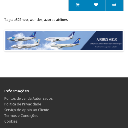
Tags:
a321neo
,
wonder
,
azores airlines
Informações
Pontos de venda Autorizados
Política de Privacidade
Serviço de Apoio ao Cliente
Termos e Condições
Cookies