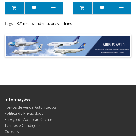
Tags:
a321neo
,
wonder
,
azores airlines
Informações
Pontos de venda Autorizados
Política de Privacidade
Serviço de Apoio ao Cliente
Termos e Condições
Cookies