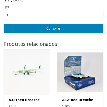
Qtd
Comprar
Produtos relacionados
A321neo Breathe
A321neo Breathe
1:500..
1:400..