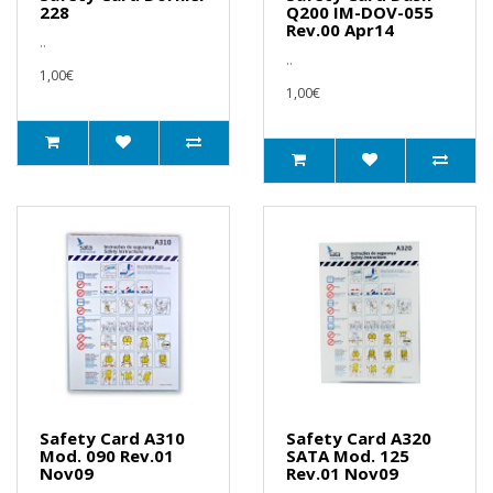
228
Q200 IM-DOV-055
Rev.00 Apr14
..
..
1,00€
1,00€
Safety Card A310
Safety Card A320
Mod. 090 Rev.01
SATA Mod. 125
Nov09
Rev.01 Nov09