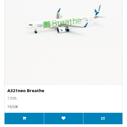
A321neo Breathe
1:500..
19,50€